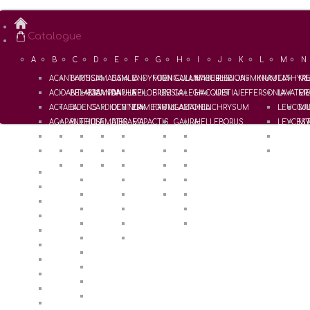
Catalogue
A
B
C
D
E
F
G
H
I
J
K
L
M
N
ACANTHUS
BAPTISIA
CAMASSIA
DAHLIA
ENDYMION
FOENICULUM
GALANTHUS
HABERLEA
IPHEION
JASMINUM
KNAUTIA
LATHYR
ME
ACIDANTHERA
BELAMCANDA
CAMPANULA
DAPHNE
EPILOBIUM
FREESIA
GALEGA
HACQUETIA
IRIS
JEFFERSONIA
LAVATER
ME
ACTAEA
BIDENS
CARDIOCRINUM
DEUTZIA
EPIMEDIUM
FRITILLARIA
GALTONIA
HELICHRYSUM
LEUCOJ
MU
AGAPANTHUS
BLETILLA
CLEMATIS
DIERAMA
EPIPACTIS
GAURA
HELLEBORUS
LEYCEST
MY
ALCALTHAEA
BRIMEURA
COLCHICUM
DIGITALIS
ERANTHIS
GENTIANA
HELLEBORUS x Hybridus
LILIUM
ALCHEMILLA
BRUNNERA
CONVALLARIA
DODECATHEON
EREMURUS
GERANIUM
HEMEROCALLIS
LYSIMAC
BUKINICZIA
CONVOLVULLUS
DORYCNIUM
ERIGERON
GEUM
HEPATICA
ALLIUM
COREOPSIS
ERODIUM
GILLENIA
HERMODACTYLUS
AMSONIA
CORYDALIS
ERYTHRONIUM
GLADIOLUS
HEUCHERA
ANEMONE
COSMOS
EUCOMIS
HOSTA
ANEMONELLA
COTULA
EUPATORIUM
HYACINTHUS
ANGELICA
CROCOSMIA
EUPHORBIA
ANTHERICUM
CROCUS
APIOS
CYCLAMEN
AQUILEGIA
CYPELLA
ARISAEMA
CYPRIPEDIUM
ARTEMISIA