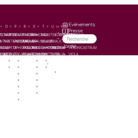
Evènements
O
P
R
S
T
U
V
Presse
US
CONOPSIS
NARCISSUS
OENOTHERA
PAEONIA
RAMONDA
SALIX
TECOPHILAEA
UVULARIA
VERBENA
Recherche
A
NTHA
NECTAROSCORDUM
ONOSMA
PAPAVER
RANUNCULUS
SALVIA
THALICTRUM
VERONICA
Jardin
UM
SCARI
NEPETA
OPHIOPOGON
PARADISEA
RHODOHYPOXIS
SANGUISORBA
TRILLIUM
VERONICASTRUM
ERIA
OSOTIS
NERINE
ORIGANUM
PELARGONIUM
ROMNEYA
SANTOLINA
TRITELIA
VIOLA
ORNITHOGALUM
PENSTEMON
SAXIFRAGA
TULIPA
W
HIA
OXALIS
POLYGONATUM
SCABIOSA
TULIPES Horticoles
WELDENIA
POTENTILLA
SCHIZOSTYLIS
PRIMULA
SCILLA
PULMONARIA
SMILACINA
PULSATILLA
STERNBERGIA
PUSCHKINIA