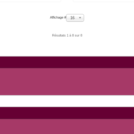
16
Affichage #
Résultats 1 à 8 sur 8