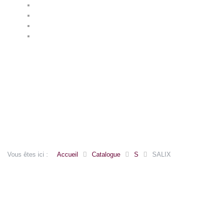
ARUM
ASPHODELUS
ASTER
ASTRANTIA
Vous êtes ici :
Accueil
Catalogue
S
SALIX