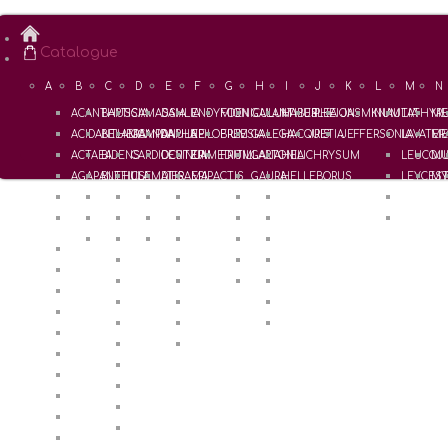
Catalogue
A
B
C
D
E
F
G
H
I
J
K
L
M
N
ACANTHUS
BAPTISIA
CAMASSIA
DAHLIA
ENDYMION
FOENICULUM
GALANTHUS
HABERLEA
IPHEION
JASMINUM
KNAUTIA
LATHYR
ME
ACIDANTHERA
BELAMCANDA
CAMPANULA
DAPHNE
EPILOBIUM
FREESIA
GALEGA
HACQUETIA
IRIS
JEFFERSONIA
LAVATER
ME
ACTAEA
BIDENS
CARDIOCRINUM
DEUTZIA
EPIMEDIUM
FRITILLARIA
GALTONIA
HELICHRYSUM
LEUCOJ
MU
AGAPANTHUS
BLETILLA
CLEMATIS
DIERAMA
EPIPACTIS
GAURA
HELLEBORUS
LEYCEST
MY
ALCALTHAEA
BRIMEURA
COLCHICUM
DIGITALIS
ERANTHIS
GENTIANA
HELLEBORUS x Hybridus
LILIUM
ALCHEMILLA
BRUNNERA
CONVALLARIA
DODECATHEON
EREMURUS
GERANIUM
HEMEROCALLIS
LYSIMAC
BUKINICZIA
CONVOLVULLUS
DORYCNIUM
ERIGERON
GEUM
HEPATICA
ALLIUM
COREOPSIS
ERODIUM
GILLENIA
HERMODACTYLUS
AMSONIA
CORYDALIS
ERYTHRONIUM
GLADIOLUS
HEUCHERA
ANEMONE
COSMOS
EUCOMIS
HOSTA
ANEMONELLA
COTULA
EUPATORIUM
HYACINTHUS
ANGELICA
CROCOSMIA
EUPHORBIA
ANTHERICUM
CROCUS
APIOS
CYCLAMEN
AQUILEGIA
CYPELLA
ARISAEMA
CYPRIPEDIUM
ARTEMISIA