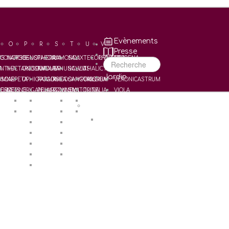
Evènements
O
P
R
S
T
U
V
Presse
US
CONOPSIS
NARCISSUS
OENOTHERA
PAEONIA
RAMONDA
SALIX
TECOPHILAEA
UVULARIA
VERBENA
Recherche
A
NTHA
NECTAROSCORDUM
ONOSMA
PAPAVER
RANUNCULUS
SALVIA
THALICTRUM
VERONICA
Jardin
UM
SCARI
NEPETA
OPHIOPOGON
PARADISEA
RHODOHYPOXIS
SANGUISORBA
TRILLIUM
VERONICASTRUM
ERIA
OSOTIS
NERINE
ORIGANUM
PELARGONIUM
ROMNEYA
SANTOLINA
TRITELIA
VIOLA
ORNITHOGALUM
PENSTEMON
SAXIFRAGA
TULIPA
W
HIA
OXALIS
POLYGONATUM
SCABIOSA
TULIPES Horticoles
WELDENIA
POTENTILLA
SCHIZOSTYLIS
PRIMULA
SCILLA
PULMONARIA
SMILACINA
PULSATILLA
STERNBERGIA
PUSCHKINIA