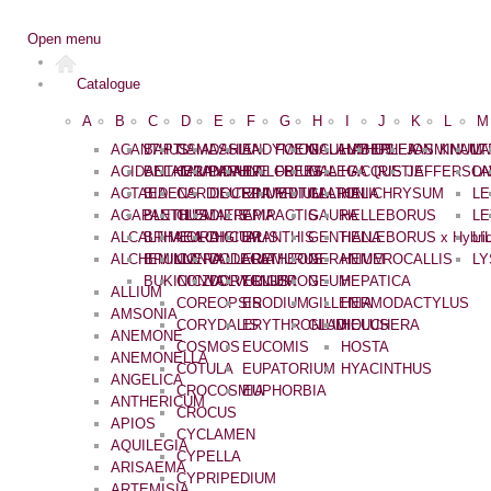
Open menu
Catalogue
A
B
C
D
E
F
G
H
I
J
K
L
M
ACANTHUS
BAPTISIA
CAMASSIA
DAHLIA
ENDYMION
FOENICULUM
GALANTHUS
HABERLEA
IPHEION
JASMINUM
KNAUT
LA
ACIDANTHERA
BELAMCANDA
CAMPANULA
DAPHNE
EPILOBIUM
FREESIA
GALEGA
HACQUETIA
IRIS
JEFFERSON
LA
ACTAEA
BIDENS
CARDIOCRINUM
DEUTZIA
EPIMEDIUM
FRITILLARIA
GALTONIA
HELICHRYSUM
L
AGAPANTHUS
BLETILLA
CLEMATIS
DIERAMA
EPIPACTIS
GAURA
HELLEBORUS
LE
ALCALTHAEA
BRIMEURA
COLCHICUM
DIGITALIS
ERANTHIS
GENTIANA
HELLEBORUS x Hybri
LI
ALCHEMILLA
BRUNNERA
CONVALLARIA
DODECATHEON
EREMURUS
GERANIUM
HEMEROCALLIS
LY
BUKINICZIA
CONVOLVULLUS
DORYCNIUM
ERIGERON
GEUM
HEPATICA
ALLIUM
COREOPSIS
ERODIUM
GILLENIA
HERMODACTYLUS
AMSONIA
CORYDALIS
ERYTHRONIUM
GLADIOLUS
HEUCHERA
ANEMONE
COSMOS
EUCOMIS
HOSTA
ANEMONELLA
COTULA
EUPATORIUM
HYACINTHUS
ANGELICA
CROCOSMIA
EUPHORBIA
ANTHERICUM
CROCUS
APIOS
CYCLAMEN
AQUILEGIA
CYPELLA
ARISAEMA
CYPRIPEDIUM
ARTEMISIA