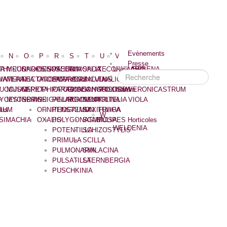
Evènements
N
O
P
R
S
T
U
V
Presse
IA
THYRUS
MECONOPSIS
NARCISSUS
OENOTHERA
PAEONIA
RAMONDA
SALIX
TECOPHILAEA
UVULARIA
VERBENA
Recherche
IA
VATERA
MENTHA
NECTAROSCORDUM
ONOSMA
PAPAVER
RANUNCULUS
SALVIA
THALICTRUM
VERONICA
EUCOJUM
MUSCARI
NEPETA
OPHIOPOGON
PARADISEA
RHODOHYPOXIS
SANGUISORBA
TRILLIUM
VERONICASTRUM
Jardin
YCESTERIA
MYOSOTIS
NERINE
ORIGANUM
PELARGONIUM
ROMNEYA
SANTOLINA
TRITELIA
VIOLA
dus
LIUM
ORNITHOGALUM
PENSTEMON
SAXIFRAGA
TULIPA
W
SIMACHIA
OXALIS
POLYGONATUM
SCABIOSA
TULIPES Horticoles
WELDENIA
POTENTILLA
SCHIZOSTYLIS
PRIMULA
SCILLA
PULMONARIA
SMILACINA
PULSATILLA
STERNBERGIA
PUSCHKINIA