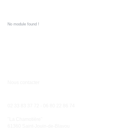
No module found !
Du jeudi au samedi de 14h à 18h
et sur rendez-vous
Nous contacter
02 33 83 37 72 -
06 80 22 86 74
"La Chamotière"
61360 Saint-Jouin-de-Blavou