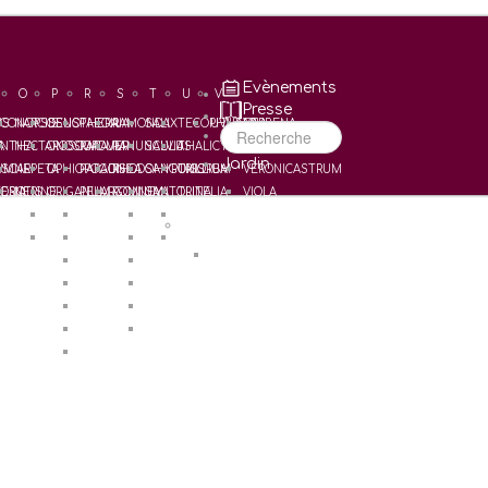
Evènements
O
P
R
S
T
U
V
Presse
US
CONOPSIS
NARCISSUS
OENOTHERA
PAEONIA
RAMONDA
SALIX
TECOPHILAEA
UVULARIA
VERBENA
Recherche
A
NTHA
NECTAROSCORDUM
ONOSMA
PAPAVER
RANUNCULUS
SALVIA
THALICTRUM
VERONICA
Jardin
UM
SCARI
NEPETA
OPHIOPOGON
PARADISEA
RHODOHYPOXIS
SANGUISORBA
TRILLIUM
VERONICASTRUM
ERIA
OSOTIS
NERINE
ORIGANUM
PELARGONIUM
ROMNEYA
SANTOLINA
TRITELIA
VIOLA
ORNITHOGALUM
PENSTEMON
SAXIFRAGA
TULIPA
W
HIA
OXALIS
POLYGONATUM
SCABIOSA
TULIPES Horticoles
WELDENIA
POTENTILLA
SCHIZOSTYLIS
PRIMULA
SCILLA
PULMONARIA
SMILACINA
PULSATILLA
STERNBERGIA
PUSCHKINIA