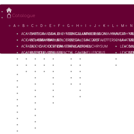
Catalogue
A
B
C
D
E
F
G
H
I
J
K
L
M
N
ACANTHUS
BAPTISIA
CAMASSIA
DAHLIA
ENDYMION
FOENICULUM
GALANTHUS
HABERLEA
IPHEION
JASMINUM
KNAUTIA
LATHYR
ME
ACIDANTHERA
BELAMCANDA
CAMPANULA
DAPHNE
EPILOBIUM
FREESIA
GALEGA
HACQUETIA
IRIS
JEFFERSONIA
LAVATER
ME
ACTAEA
BIDENS
CARDIOCRINUM
DEUTZIA
EPIMEDIUM
FRITILLARIA
GALTONIA
HELICHRYSUM
LEUCOJ
MU
AGAPANTHUS
BLETILLA
CLEMATIS
DIERAMA
EPIPACTIS
GAURA
HELLEBORUS
LEYCEST
MY
ALCALTHAEA
BRIMEURA
COLCHICUM
DIGITALIS
ERANTHIS
GENTIANA
HELLEBORUS x Hybridus
LILIUM
ALCHEMILLA
BRUNNERA
CONVALLARIA
DODECATHEON
EREMURUS
GERANIUM
HEMEROCALLIS
LYSIMAC
BUKINICZIA
CONVOLVULLUS
DORYCNIUM
ERIGERON
GEUM
HEPATICA
ALLIUM
COREOPSIS
ERODIUM
GILLENIA
HERMODACTYLUS
AMSONIA
CORYDALIS
ERYTHRONIUM
GLADIOLUS
HEUCHERA
ANEMONE
COSMOS
EUCOMIS
HOSTA
ANEMONELLA
COTULA
EUPATORIUM
HYACINTHUS
ANGELICA
CROCOSMIA
EUPHORBIA
ANTHERICUM
CROCUS
APIOS
CYCLAMEN
AQUILEGIA
CYPELLA
ARISAEMA
CYPRIPEDIUM
ARTEMISIA