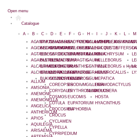
Open menu
Catalogue
A
B
C
D
E
F
G
H
I
J
K
L
M
ACANTHUS
BAPTISIA
CAMASSIA
DAHLIA
ENDYMION
FOENICULUM
GALANTHUS
HABERLEA
IPHEION
JASMINUM
KNAUT
LA
ACIDANTHERA
BELAMCANDA
CAMPANULA
DAPHNE
EPILOBIUM
FREESIA
GALEGA
HACQUETIA
IRIS
JEFFERSON
LA
ACTAEA
BIDENS
CARDIOCRINUM
DEUTZIA
EPIMEDIUM
FRITILLARIA
GALTONIA
HELICHRYSUM
L
AGAPANTHUS
BLETILLA
CLEMATIS
DIERAMA
EPIPACTIS
GAURA
HELLEBORUS
LE
ALCALTHAEA
BRIMEURA
COLCHICUM
DIGITALIS
ERANTHIS
GENTIANA
HELLEBORUS x Hybri
LI
ALCHEMILLA
BRUNNERA
CONVALLARIA
DODECATHEON
EREMURUS
GERANIUM
HEMEROCALLIS
LY
BUKINICZIA
CONVOLVULLUS
DORYCNIUM
ERIGERON
GEUM
HEPATICA
ALLIUM
COREOPSIS
ERODIUM
GILLENIA
HERMODACTYLUS
AMSONIA
CORYDALIS
ERYTHRONIUM
GLADIOLUS
HEUCHERA
ANEMONE
COSMOS
EUCOMIS
HOSTA
ANEMONELLA
COTULA
EUPATORIUM
HYACINTHUS
ANGELICA
CROCOSMIA
EUPHORBIA
ANTHERICUM
CROCUS
APIOS
CYCLAMEN
AQUILEGIA
CYPELLA
ARISAEMA
CYPRIPEDIUM
ARTEMISIA