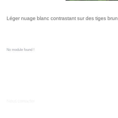
Léger nuage blanc contrastant sur des tiges brun-f
No module found !
Du jeudi au samedi de 14h à 18h
et sur rendez-vous
Nous contacter