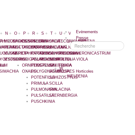
Evènements
N
O
P
R
S
T
U
V
Presse
IA
THYRUS
MECONOPSIS
NARCISSUS
OENOTHERA
PAEONIA
RAMONDA
SALIX
TECOPHILAEA
UVULARIA
VERBENA
Recherche
IA
VATERA
MENTHA
NECTAROSCORDUM
ONOSMA
PAPAVER
RANUNCULUS
SALVIA
THALICTRUM
VERONICA
EUCOJUM
MUSCARI
NEPETA
OPHIOPOGON
PARADISEA
RHODOHYPOXIS
SANGUISORBA
TRILLIUM
VERONICASTRUM
Jardin
YCESTERIA
MYOSOTIS
NERINE
ORIGANUM
PELARGONIUM
ROMNEYA
SANTOLINA
TRITELIA
VIOLA
dus
LIUM
ORNITHOGALUM
PENSTEMON
SAXIFRAGA
TULIPA
W
SIMACHIA
OXALIS
POLYGONATUM
SCABIOSA
TULIPES Horticoles
WELDENIA
POTENTILLA
SCHIZOSTYLIS
PRIMULA
SCILLA
PULMONARIA
SMILACINA
PULSATILLA
STERNBERGIA
PUSCHKINIA