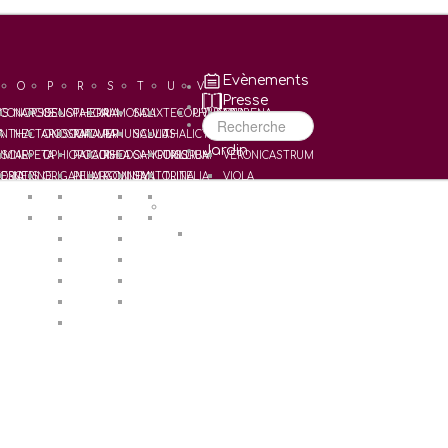
Evènements
O
P
R
S
T
U
V
Presse
US
CONOPSIS
NARCISSUS
OENOTHERA
PAEONIA
RAMONDA
SALIX
TECOPHILAEA
UVULARIA
VERBENA
Recherche
A
NTHA
NECTAROSCORDUM
ONOSMA
PAPAVER
RANUNCULUS
SALVIA
THALICTRUM
VERONICA
Jardin
UM
SCARI
NEPETA
OPHIOPOGON
PARADISEA
RHODOHYPOXIS
SANGUISORBA
TRILLIUM
VERONICASTRUM
ERIA
OSOTIS
NERINE
ORIGANUM
PELARGONIUM
ROMNEYA
SANTOLINA
TRITELIA
VIOLA
ORNITHOGALUM
PENSTEMON
SAXIFRAGA
TULIPA
W
HIA
OXALIS
POLYGONATUM
SCABIOSA
TULIPES Horticoles
WELDENIA
POTENTILLA
SCHIZOSTYLIS
PRIMULA
SCILLA
PULMONARIA
SMILACINA
PULSATILLA
STERNBERGIA
PUSCHKINIA