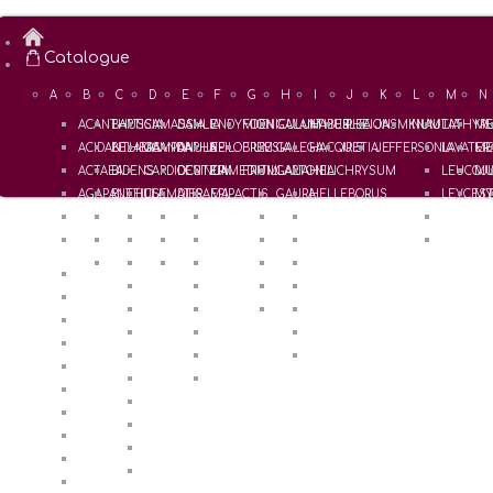
Catalogue
A
B
C
D
E
F
G
H
I
J
K
L
M
N
ACANTHUS
BAPTISIA
CAMASSIA
DAHLIA
ENDYMION
FOENICULUM
GALANTHUS
HABERLEA
IPHEION
JASMINUM
KNAUTIA
LATHYR
ME
ACIDANTHERA
BELAMCANDA
CAMPANULA
DAPHNE
EPILOBIUM
FREESIA
GALEGA
HACQUETIA
IRIS
JEFFERSONIA
LAVATER
ME
ACTAEA
BIDENS
CARDIOCRINUM
DEUTZIA
EPIMEDIUM
FRITILLARIA
GALTONIA
HELICHRYSUM
LEUCOJ
MU
AGAPANTHUS
BLETILLA
CLEMATIS
DIERAMA
EPIPACTIS
GAURA
HELLEBORUS
LEYCEST
MY
ALCALTHAEA
BRIMEURA
COLCHICUM
DIGITALIS
ERANTHIS
GENTIANA
HELLEBORUS x Hybridus
LILIUM
ALCHEMILLA
BRUNNERA
CONVALLARIA
DODECATHEON
EREMURUS
GERANIUM
HEMEROCALLIS
LYSIMAC
BUKINICZIA
CONVOLVULLUS
DORYCNIUM
ERIGERON
GEUM
HEPATICA
ALLIUM
COREOPSIS
ERODIUM
GILLENIA
HERMODACTYLUS
AMSONIA
CORYDALIS
ERYTHRONIUM
GLADIOLUS
HEUCHERA
ANEMONE
COSMOS
EUCOMIS
HOSTA
ANEMONELLA
COTULA
EUPATORIUM
HYACINTHUS
ANGELICA
CROCOSMIA
EUPHORBIA
ANTHERICUM
CROCUS
APIOS
CYCLAMEN
AQUILEGIA
CYPELLA
ARISAEMA
CYPRIPEDIUM
ARTEMISIA